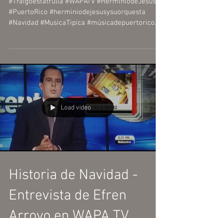
#Traigoestatrulla #WAPATV #HerminiodeJesus
#PuertoRico #herminiodejesusysuorquesta
#Navidad #MusicaTipica #músicadepuertorico
#WAPAAMERICA
Load video
Historia de Navidad -
Entrevista de Efren
Arroyo en WAPA TV