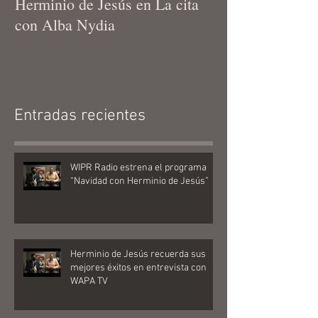
Herminio de Jesús en La cita
Herminio De Jes
con Alba Nydia
producción "Lla
bomberos… ¡que
trulla!"
Entradas recientes
WIPR Radio estrena el programa
“Navidad con Herminio de Jesús”
Herminio de Jesús recuerda sus
mejores éxitos en entrevista con
WAPA TV