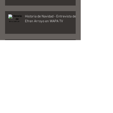
Historia de Navidad - Entrevista de
Efren Arroyo en WAPA TV
Herminio de Jesús publica Historia
de la celebración navideña en
Puerto Rico
Documenta historia de la Navidad
boricua
Herminio de Jesús celebra 50 años