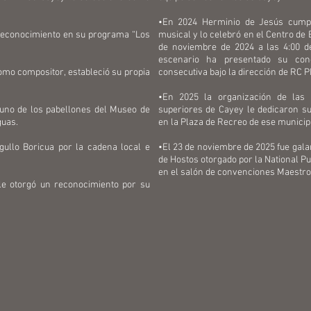
•En 2024 Herminio de Jesús cumpl
reconocimiento en su programa “Los
musical y lo celebró en el Centro de 
de noviembre de 2024 a las 4:00 de
escenario ha presentado su con
omo compositor, estableció su propia
consecutiva bajo la dirección de RC
•En 2025 la organización de las 
uno de los pabellones del Museo de
superiores de Cayey le dedicaron s
guas.
en la Plaza de Recreo de ese municip
ullo Boricua por la cadena local e
•El 23 de noviembre de 2025 fue gal
de Hostos otorgado por la National P
en el salón de convenciones Maestro
le otorgó un reconocimiento por su
al.