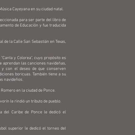
a Música Cayeyana en su ciudad natal.
leccionada para ser parte del libro de
tamento de Educación y fue traducida
al de la Calle San Sebastián en Texas,
 "Canta y Colorea”, cuyo propósito es
ue aprendan las canciones navideñas,
s y con el deseo de que conserven
iciones boricuas. También tiene a su
mas navideños.
ín Romero en la ciudad de Ponce.
orín le rindió un tributo de pueblo.
a del Caribe de Ponce le dedicó el
bol superior le dedicó el torneo del