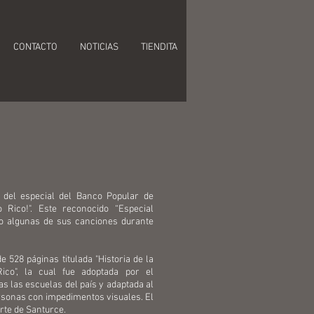
CONTACTO
NOTICIAS
TIENDITA
 del especial del Banco Popular de
 Rico!". Este reconocido “Especial
do algunas de sus canciones durante
e 528 páginas titulada "Historia de la
ico", la cual fue adoptada por el
 las escuelas del país y adaptada al
ersonas con impedimentos visuales. El
rte de Santurce.