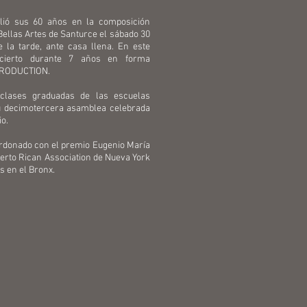
ió sus 60 años en la composición
Bellas Artes de Santurce el sábado 30
 la tarde, ante casa llena. En este
cierto durante 7 años en forma
 PRODUCTION.
clases graduadas de las escuelas
u decimotercera asamblea celebrada
io.
ardonado con el premio Eugenio María
uerto Rican Association de Nueva York
s en el Bronx.