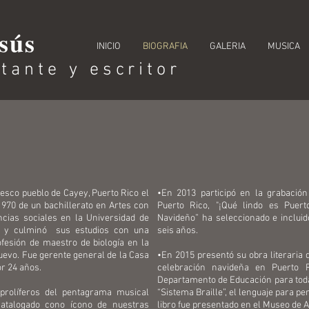
sús
INICIO
BIOGRAFIA
GALERIA
MUSICA
tante y escritor
esco pueblo de Cayey, Puerto Rico el
•En 2013 participó en la grabación
1970 de un bachillerato en Artes con
Puerto Rico, "¡Qué lindo es Puerto
ncias sociales en la Universidad de
Navideño” ha seleccionado e inclui
as y culminó sus estudios con una
seis años.
fesión de maestro de biología en la
uevo. Fue gerente general de la Casa
•En 2015 presentó su obra literaria d
or 24 años.
celebración navideña en Puerto R
Departamento de Educación para todas
rolíferos del pentagrama musical
“Sistema Braille”, el lenguaje para p
atalogado cono ícono de nuestras
libro fue presentado en el Museo de A