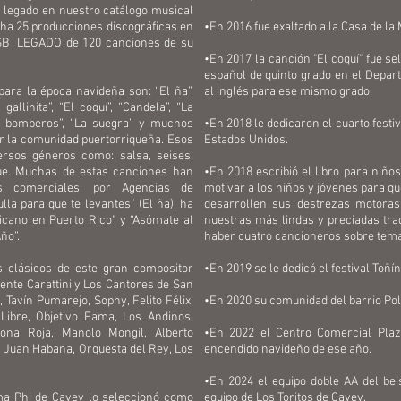
 legado en nuestro catálogo musical
cha 25 producciones discográficas en
•En 2016 fue exaltado a la Casa de l
USB LEGADO de 120 canciones de su
•En 2017 la canción "El coquí" fue se
español de quinto grado en el Depar
ra la época navideña son: “El ña”,
al inglés para ese mismo grado.
gallinita”, “El coquí”, “Candela”, “La
os bomberos”, “La suegra” y muchos
•En 2018 le dedicaron el cuarto festiv
or la comunidad puertorriqueña. Esos
Estados Unidos.
rsos géneros como: salsa, seises,
ue. Muchas de estas canciones han
•En 2018 escribió el libro para niños
s comerciales, por Agencias de
motivar a los niños y jóvenes para q
ulla para que te levantes” (El ña), ha
desarrollen sus destrezas motora
ricano en Puerto Rico" y “Asómate al
nuestras más lindas y preciadas trad
Año”.
haber cuatro cancioneros sobre te
 clásicos de este gran compositor
•En 2019 se le dedicó el festival Toñ
ente Carattini y Los Cantores de San
Tavín Pumarejo, Sophy, Felito Félix,
•En 2020 su comunidad del barrio Polv
 Libre, Objetivo Fama, Los Andinos,
Zona Roja, Manolo Mongil, Alberto
•En 2022 el Centro Comercial Plaz
 Juan Habana, Orquesta del Rey, Los
encendido navideño de ese año.
•En 2024 el equipo doble AA del beis
a Phi de Cayey lo seleccionó como
equipo de Los Toritos de Cayey.