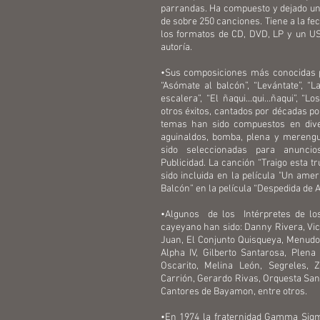
parrandas. Ha compuesto y dejado un
de sobre 250 canciones. Tiene a la fe
los formatos de CD, DVD, LP y un 
autoría.
•Sus composiciones más conocidas pa
“Asómate al balcón”, “Levántate”, “La 
escalera”, “El ñaqui…qui…ñaqui”, “L
otros éxitos, cantados por décadas p
temas han sido compuestos en dive
aguinaldos, bomba, plena y mereng
sido seleccionadas para anuncio
Publicidad. La canción “Traigo esta tr
sido incluida en la película "Un ame
Balcón” en la película “Despedida de 
•Algunos de los Intérpretes de los
cayeyano han sido: Danny Rivera, Vic
Juan, El Conjunto Quisqueya, Menudo, 
Alpha IV, Gilberto Santarosa, Plena
Oscarito, Melina León, Segreles, 
Carrión, Gerardo Rivas, Orquesta San
Cantores de Bayamon, entre otros.
•En 1974 la fraternidad Gamma Sigm