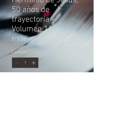
Herminio de Jesús,
50 años de
trayectoria -
Volumen 11
Precio
$15.00
Cantidad
*
Agregar al carrito
Herminio de Jesús, 50 años de
trayectoria - Volumen 11
El CD cuenta con la participación de
Herminio de Jesús y su Orquesta.